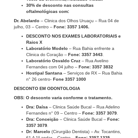
30% de desconto nas consultas
oftalmológicas com:
Dr. Abelardo
– Clinica dos Olhos Uruaçu – Rua 04 de
julho, 03 – Centro –
Fone: 3357 1406.
DESCONTO NOS EXAMES LABORATORIAIS e
Raios X
Laboratório Modelo
– Rua Bahia enfrente a
Clinica do Coração –
Fone: 3357 3443
.
Laboratório Osvaldo Cruz
– Rua Avelino
Fernandes com 04 julho –
Fone: 3357 3832
Hostipal Santana
– Serviços de RX – Rua Bahia
n° 26 centro-
Fone 3357 1000
DESCONTO EM ODONTOLOGIA
OBS: O desconto varia conforme o tratamento.
Dra: Daísa
– Clinica Saúde Bucal – Rua Adelino
Fernandes n° 09 – Centro –
Fone: 3357 3079
.
Dra: Conceição
– Clinica Saúde Bucal –
Fone:
3357 3079
.
Dr: Marcelo
(Cirurgião Dentista) – Av. Tocantins,
61 A 1º andar – Centro –
Fone: 3357 1325.