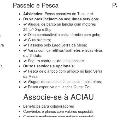
Passeio e Pesca
P
e
Atividades:
Pesca esportiva do Tucunaré
Os valores incluem os seguintes serviços:
Aluguel de barco ou lancha com motores
25hp/40hp e 5hp;
;
Óleo combustível e caixa térmica com gelo;
Guia piloteiro;
ara
Passeios pelo Lago Serra da Mesa;
Varas com carretilhas/molinetes e iscas vivas
e artificiais.
Seguro contra acidentes pessoais
da
Outros serviços e opcionais:
Pesca de dia todo com almoço no lago Serra
da Mesa;
Aluguel de canoas e lanchas com pilotreiros;
Pesca esportiva em lancha Quest Z21
Associe-se à ACIAU
Benefícios para colaboradores
Convênios e planos com valores especiais
Cursos e workshops com valores especiais