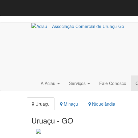
A Aciau
Serviços
Fale Conosco
C
Uruaçu
Minaçu
Niquelândia
Uruaçu - GO