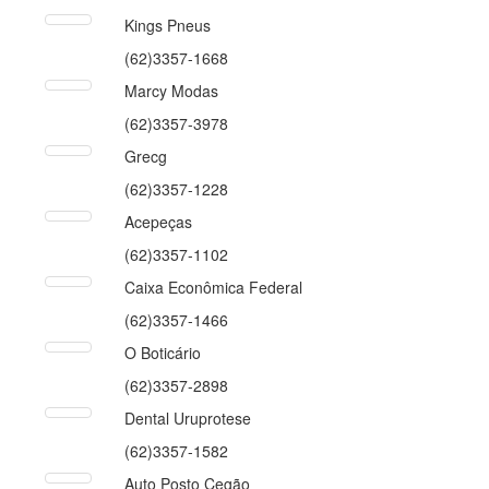
Kings Pneus
(62)3357-1668
Marcy Modas
(62)3357-3978
Grecg
(62)3357-1228
Acepeças
(62)3357-1102
Caixa Econômica Federal
(62)3357-1466
O Boticário
(62)3357-2898
Dental Uruprotese
(62)3357-1582
Auto Posto Cegão